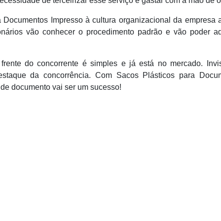
cessidade de terceirizar esse serviço e gastar com a mão de o
a Documentos Impresso à cultura organizacional da empresa 
onários vão conhecer o procedimento padrão e vão poder ad
rente do concorrente é simples e já está no mercado. Invi
estaque da concorrência. Com Sacos Plásticos para Docu
 de documento vai ser um sucesso!