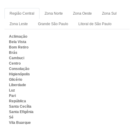
Região Central
Zona Norte
Zona Oeste
Zona Sul
Zona Leste
Grande São Paulo
Litoral de São Paulo
Aclimação
Bela Vista
Bom Retiro
Brás
Cambuci
Centro
Consolação
Higienópolis
Glicério
Liberdade
Luz
Pari
República
Santa Cecília
Santa Efigênia
Sé
Vila Buarque