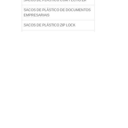
SACOS DE PLÁSTICO COM FECHO ZIP
SACOS DE PLÁSTICO DE DOCUMENTOS
EMPRESARIAIS
SACOS DE PLÁSTICO ZIP LOCK
SACOS DE PLÁSTICO ZIPLOCK
IMPRESSOS
SACOS DE PLÁSTICO ZIPLOCK LISO
SACOS DE PLÁSTICO ZIPLOCK PARA
ALIMENTO
SACOS DE PLÁSTICO ZIPLOCK
TRANSPARENTE
SACOS DE PLÁSTICOS ZIP PARA ROUPAS
SACOS PERSONALIZADO PLÁSTICOS ZIP
LOCK
SACOS PLÁSTICOS COM FECHAMENTO
ZIP LOCK