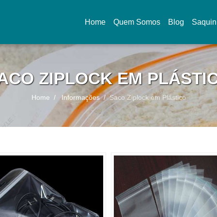
Home
Quem Somos
Blog
Saquin
(current)
ACO ZIPLOCK EM PLÁSTI
Home
Informações
Saco Ziplock em Plástico