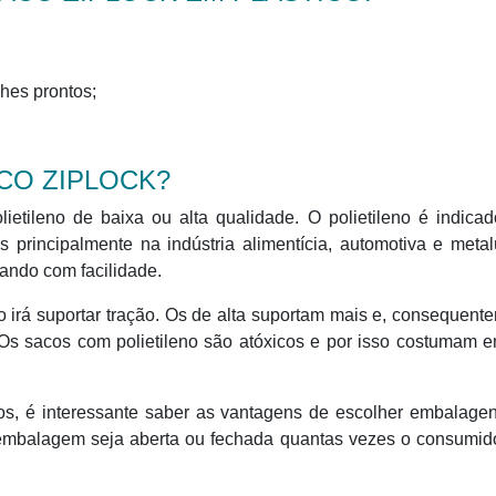
hes prontos;
CO ZIPLOCK?
ietileno de baixa ou alta qualidade. O polietileno é indica
rincipalmente na indústria alimentícia, automotiva e metal
ando com facilidade.
o irá suportar tração. Os de alta suportam mais e, consequent
s sacos com polietileno são atóxicos e por isso costumam e
tos, é interessante saber as vantagens de escolher embalage
 embalagem seja aberta ou fechada quantas vezes o consumido