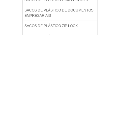
SACOS DE PLÁSTICO COM FECHO ZIP
SACOS DE PLÁSTICO DE DOCUMENTOS
EMPRESARIAIS
SACOS DE PLÁSTICO ZIP LOCK
SACOS DE PLÁSTICO ZIPLOCK
IMPRESSOS
SACOS DE PLÁSTICO ZIPLOCK LISO
SACOS DE PLÁSTICO ZIPLOCK PARA
ALIMENTO
SACOS DE PLÁSTICO ZIPLOCK
TRANSPARENTE
SACOS DE PLÁSTICOS ZIP PARA ROUPAS
SACOS PERSONALIZADO PLÁSTICOS ZIP
LOCK
SACOS PLÁSTICOS COM FECHAMENTO
ZIP LOCK