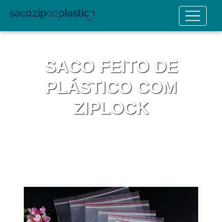
SACO FEITO DE
PLÁSTICO COM
ZIPLOCK
Home
Informações
Saco Feito de Plástico com Ziplock