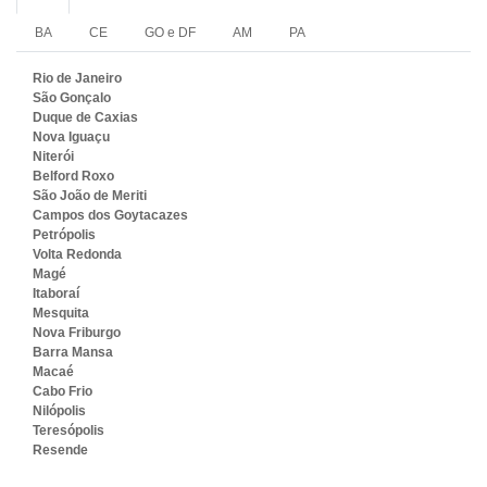
BA
CE
GO e DF
AM
PA
Rio de Janeiro
São Gonçalo
Duque de Caxias
Nova Iguaçu
Niterói
Belford Roxo
São João de Meriti
Campos dos Goytacazes
Petrópolis
Volta Redonda
Magé
Itaboraí
Mesquita
Nova Friburgo
Barra Mansa
Macaé
Cabo Frio
Nilópolis
Teresópolis
Resende