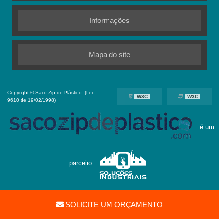
Informações
Mapa do site
Copyright © Saco Zip de Plástico. (Lei
W3C
W3C
9610 de 19/02/1998)
é um
parceiro
SOLICITE UM ORÇAMENTO