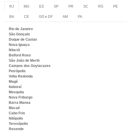
RJ
MG
ES
SP
PR
SC
RS
PE
BA
CE
GO e DF
AM
PA
Rio de Janeiro
São Gonçalo
Duque de Caxias
Nova Iguaçu
Niterói
Belford Roxo
São João de Meriti
Campos dos Goytacazes
Petrópolis
Volta Redonda
Magé
Itaboraí
Mesquita
Nova Friburgo
Barra Mansa
Macaé
Cabo Frio
Nilópolis
Teresópolis
Resende