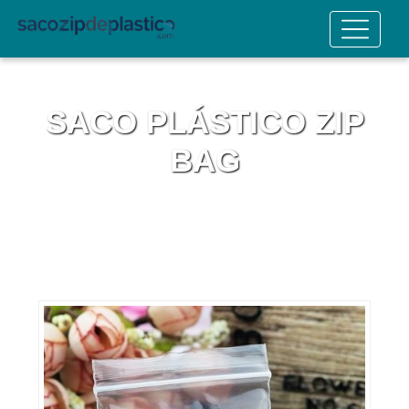
SACO PLÁSTICO ZIP
BAG
Home
Informações
Saco plástico zip bag