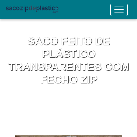
SACO FEITO DE
PLÁSTICO
TRANSPARENTES COM
FECHO ZIP
Home
Informações
Saco Feito de Plástico Transparentes com Fecho Zip