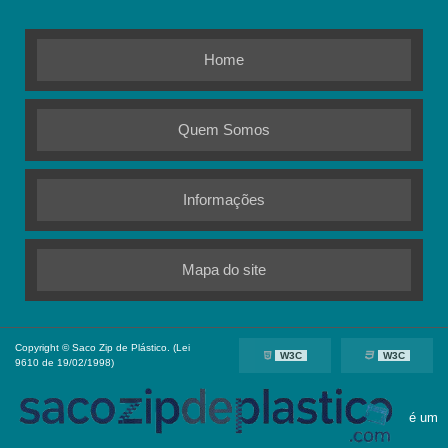
Home
Quem Somos
Informações
Mapa do site
Copyright © Saco Zip de Plástico. (Lei
W3C
W3C
9610 de 19/02/1998)
é um