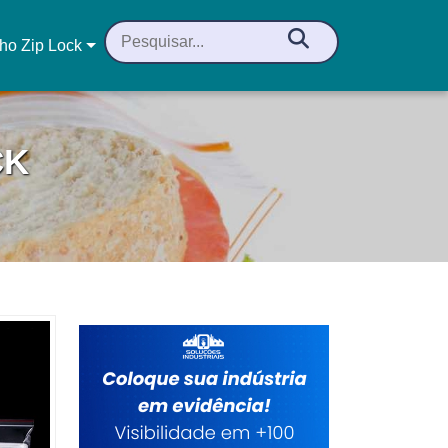
ho Zip Lock
CK