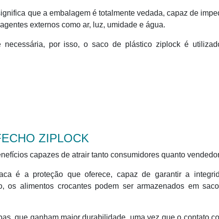
 significa que a embalagem é totalmente vedada, capaz de impe
agentes externos como ar, luz, umidade e água.
necessária, por isso, o saco de plástico ziplock é utiliza
FECHO ZIPLOCK
enefícios capazes de atrair tanto consumidores quanto vendedo
ca é a proteção que oferece, capaz de garantir a integri
lo, os alimentos crocantes podem ser armazenados em sac
pas, que ganham maior durabilidade, uma vez que o contato c