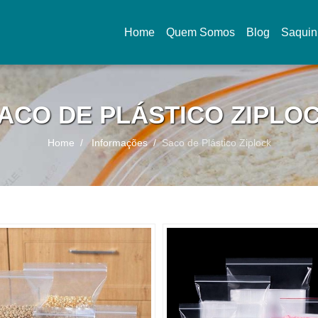
Home
Quem Somos
Blog
Saquin
(current)
ACO DE PLÁSTICO ZIPLO
Home
Informações
Saco de Plástico Ziplock