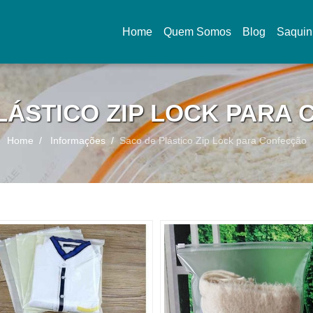
Home
Quem Somos
Blog
Saquin
(current)
LÁSTICO ZIP LOCK PARA
Home
Informações
Saco de Plástico Zip Lock para Confecção