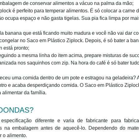
embalagem de conservar alimentos a vácuo na palma da mão;
ock é perfeito para temperar alimentos. É só colocar a carne d
o ocupa espaço e não gasta tigelas. Sua pia fica limpa por mai
a banana que está ficando muito madura e você não vai dar co
congelar no Saco em Plástico Ziplock. Depois, é só bater a ba
 está pronto;
guindo a mesma linha do item acima, prepare misturas de suc
anizada nos saquinhos com zip. Na hora do café é só bater tud
eceu uma comida dentro de um pote e estragou na geladeira? 
ntro e acaba desperdiçando comida. O Saco em Plástico Ziploc
a alimentar da família.
OONDAS?
pecificação diferente e varia de fabricante para fabrica
es na embalagem antes de aquecê-lo. Dependendo do mater
 o alimento.