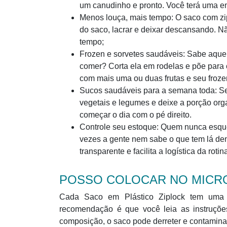
um canudinho e pronto. Você terá uma 
Menos louça, mais tempo: O saco com zipl
do saco, lacrar e deixar descansando. Nã
tempo;
Frozen e sorvetes saudáveis: Sabe aquel
comer? Corta ela em rodelas e põe para 
com mais uma ou duas frutas e seu frozen
Sucos saudáveis para a semana toda: Se
vegetais e legumes e deixe a porção org
começar o dia com o pé direito.
Controle seu estoque: Quem nunca esqu
vezes a gente nem sabe o que tem lá de
transparente e facilita a logística da rotin
POSSO COLOCAR NO MICR
Cada Saco em Plástico Ziplock tem uma es
recomendação é que você leia as instruçõ
composição, o saco pode derreter e contaminar