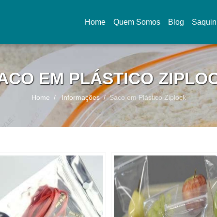
Home
Quem Somos
Blog
Saquin
(current)
ACO EM PLÁSTICO ZIPLO
Home
Informações
Saco em Plástico Ziplock