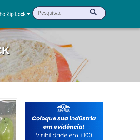
ho Zip Lock
CK