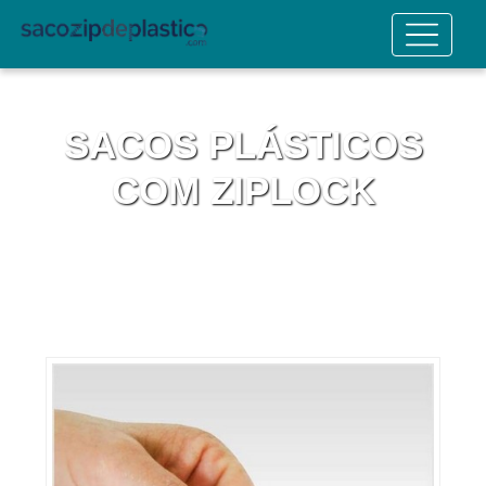
SACOS PLÁSTICOS
COM ZIPLOCK
Home
Informações
Sacos Plásticos com Ziplock