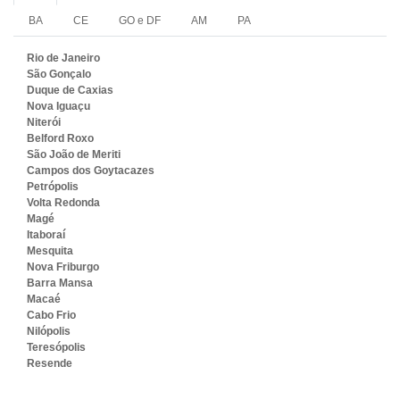
BA
CE
GO e DF
AM
PA
Rio de Janeiro
São Gonçalo
Duque de Caxias
Nova Iguaçu
Niterói
Belford Roxo
São João de Meriti
Campos dos Goytacazes
Petrópolis
Volta Redonda
Magé
Itaboraí
Mesquita
Nova Friburgo
Barra Mansa
Macaé
Cabo Frio
Nilópolis
Teresópolis
Resende